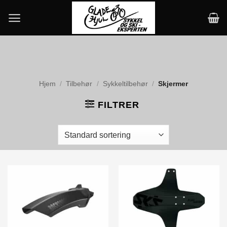
Skip
to
content
Hjem
/
Tilbehør
/
Sykkeltilbehør
/
Skjermer
FILTRER