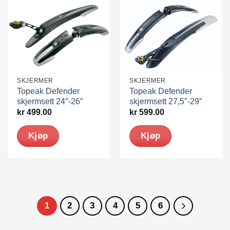
SKJERMER
SKJERMER
Topeak Defender
Topeak Defender
skjermsett 24″-26″
skjermsett 27,5″-29″
kr
499.00
kr
599.00
Kjøp
Kjøp
1
2
3
4
5
6