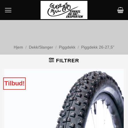
Skip
to
content
Hjem
/
Dekk/Slanger
/
Piggdekk
/
Piggdekk 26-27,5"
FILTRER
Tilbud!