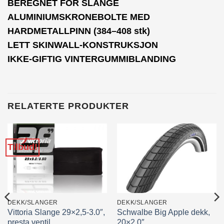
BEREGNET FOR SLANGE
ALUMINIUMSKRONEBOLTE MED
HARDMETALLPINN (384–408 stk)
LETT SKINWALL-KONSTRUKSJON
IKKE-GIFTIG VINTERGUMMIBLANDING
RELATERTE PRODUKTER
Tilbud!
DEKK/SLANGER
DEKK/SLANGER
Vittoria Slange 29×2,5-3.0″,
Schwalbe Big Apple dekk,
presta ventil
20×2.0″