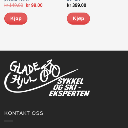
Opprinnelig
Nåværende
kr
149.00
kr
99.00
kr
399.00
pris
pris
var:
er:
Kjøp
Kjøp
kr 149.00.
kr 99.00.
KONTAKT OSS