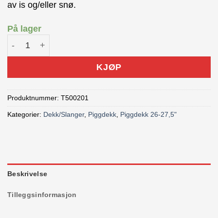
av is og/eller snø.
På lager
Suomi Piikkisika 27.5×2,25″ Piggdekk antall
KJØP
Produktnummer:
T500201
Kategorier:
Dekk/Slanger
,
Piggdekk
,
Piggdekk 26-27,5"
Beskrivelse
Tilleggsinformasjon