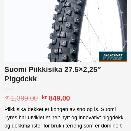
Suomi Piikkisika 27.5×2,25″
Piggdekk
Opprinnelig
Nåværende
1,399.00
849.00
kr
kr
pris
pris
Piikkisika-dekket er kongen av snø og is. Suomi
var:
er:
Tyres har utviklet et helt nytt og innovativt piggdekk
kr 1,399.00.
kr 849.00.
og dekkmønster for bruk i terreng som er dominert