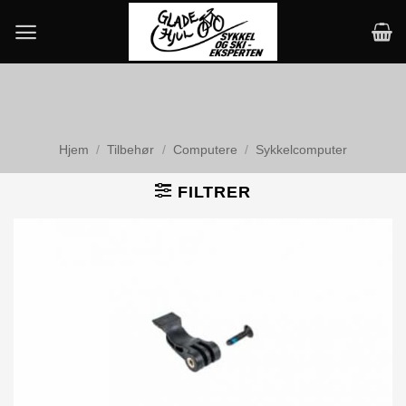
Skip
to
content
Hjem
/
Tilbehør
/
Computere
/
Sykkelcomputer
FILTRER