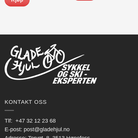
099.00.
KONTAKT OSS
Tlf:
+47 32 12 23 68
E-post:
post@gladehjul.no