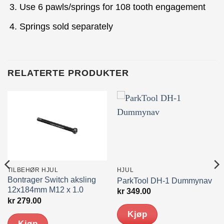
Use 6 pawls/springs for 108 tooth engagement
Springs sold separately
RELATERTE PRODUKTER
TILBEHØR HJUL
HJUL
Bontrager Switch aksling
ParkTool DH-1 Dummynav
12x184mm M12 x 1.0
kr
349.00
ærende
kr
279.00
Kjøp
Kjøp