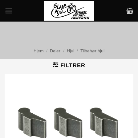
Skip
to
content
Hjem
/
Deler
/
Hjul
/
Tilbehør hjul
FILTRER