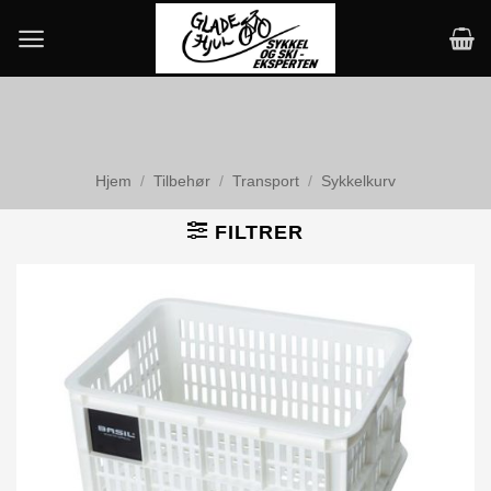
Skip
to
content
Hjem
/
Tilbehør
/
Transport
/
Sykkelkurv
FILTRER