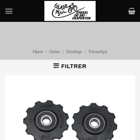
Skip
to
content
Hjem
/
Deler
/
Drivlinje
/
Trinsehjul
FILTRER