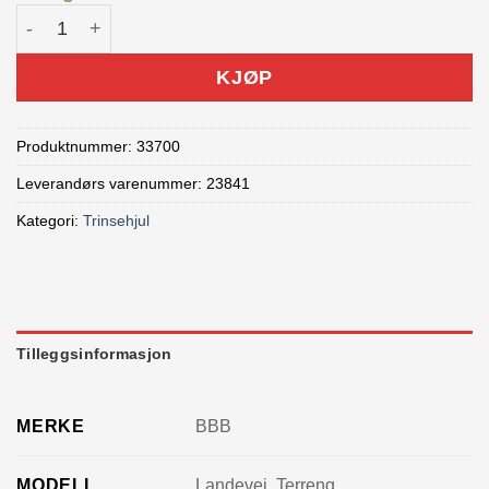
BBB Trinsehjul BDP-02 antall
KJØP
Produktnummer:
33700
Leverandørs varenummer: 23841
Kategori:
Trinsehjul
Tilleggsinformasjon
MERKE
BBB
MODELL
Landevei, Terreng