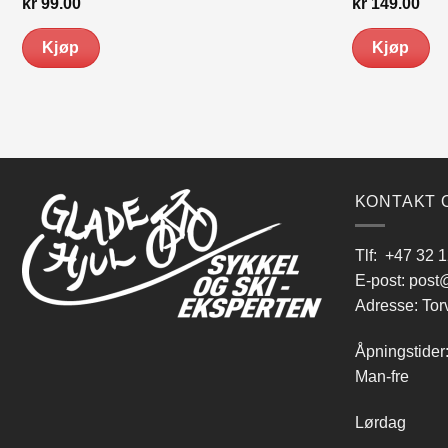
kr
99.00
kr
149.00
Kjøp
Kjøp
KONTAKT 
Tlf:
+47 32 1
E-post:
post@
Adresse: Tor
Åpningstider
Man-fre 9
Lørdag 10