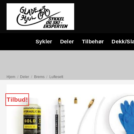
Skip
to
content
Sykler
Deler
Tilbehør
Dekk/Sl
Hjem
/
Deler
/
Brems
/
Luftesett
Tilbud!