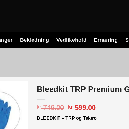
anger
Bekledning
Vedlikehold
Ernæring
S
Bleedkit TRP Premium G
Opprinnelig
Nåværend
749.00
599.00
kr
kr
pris
pris
BLEEDKIT – TRP og Tektro
var:
er:
kr 749.00.
kr 599.00.