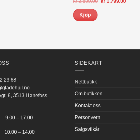
Opprinnelig
Nåvæ
kr
2,699.00
kr
1,799.00
pris
pris
var:
er:
Kjøp
kr 2,699.00.
kr 1,7
OSS
SIDEKART
2 23 68
Nettbutikk
gladehjul.no
Om butikken
vgt. 8, 3513 Hønefoss
Kontakt oss
:
Personvern
.00 – 17.00
Salgsvilkår
.00 – 14.00