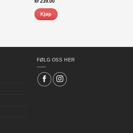
rende
kr
239.00
Kjøp
99.00.
FØLG OSS HER