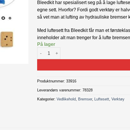
Bleedkit har spesialisert seg på å lage lufte
egne sett. Hvorfor? Fordi godt verktøy er ha
så vet man at lufting av hydrauliske bremser 
Med luftesett fra Bleedkit får man et førstekla
inneholder alt man trenger for å lufte brems
På lager
Bleedkit TRP Premium GOLD Luftesett antall
Produktnummer:
33916
Leverandørs varenummer: 78328
Kategorier:
Vedlikehold
,
Bremser
,
Luftesett
,
Verktøy