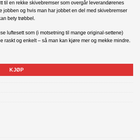
sett til en rekke skivebremser som overgår leverandørenes
lve jobben og hvis man har jobbet en del med skivebremser
kan bety trøbbel.
sse luftesett som (i motsetning til mange original-settene)
ene raskt og enkelt – så man kan kjøre mer og mekke mindre.
KJØP