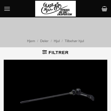
Skip
to
content
Hjem
/
Deler
/
Hjul
/
Tilbehør hjul
FILTRER