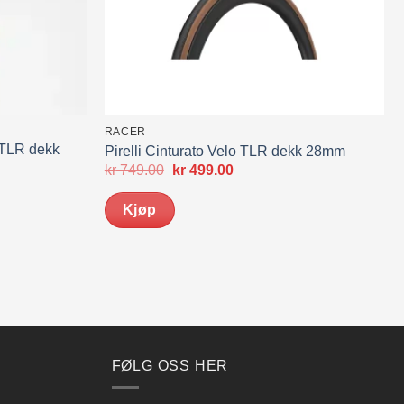
RACER
 TLR dekk
Pirelli Cinturato Velo TLR dekk 28mm
Opprinnelig
Nåværende
kr
749.00
kr
499.00
pris
pris
de
var:
er:
Kjøp
kr 749.00.
kr 499.00.
FØLG OSS HER