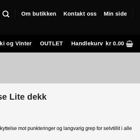
Om butikken
Kontakt oss
Min side
ki og Vinter
OUTLET
Handlekurv
kr
0.00
e Lite dekk
e
ttelse mot punkteringer og langvarig grep for selvtillit i alle