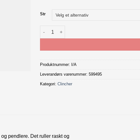
Str
Bontrager AW3 Hard-Case Lite dekk antall
Produktnummer:
I/A
Leverandørs varenummer: 599495
Kategori:
Clincher
og pendlere. Det ruller raskt og