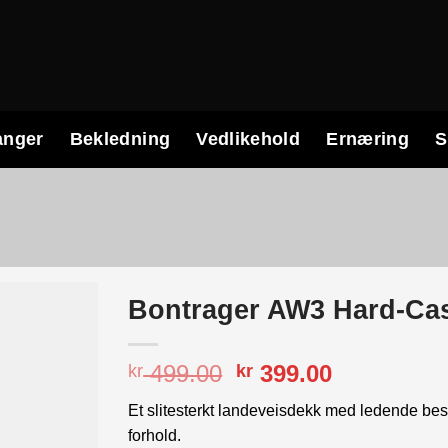
anger
Bekledning
Vedlikehold
Ernæring
S
Bontrager AW3 Hard-Cas
Opprinnelig
Nåværend
499.00
399.00
kr
kr
pris
pris
Et slitesterkt landeveisdekk med ledende besky
var:
er:
forhold.
kr 499.00.
kr 399.00.