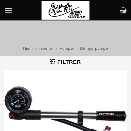
Skip
to
content
Hjem
/
Tilbehør
/
Pumper
/
Demperpumpe
FILTRER