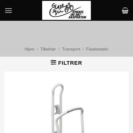
Skip
to
content
Hjem
/
Tilbehør
/
Transport
/
Flaskestativ
FILTRER