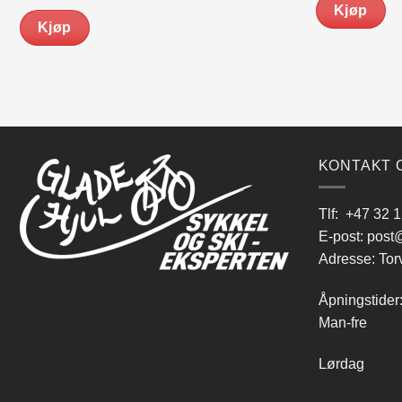
Kjøp
Kjøp
KONTAKT 
Tlf:
+47 32 1
E-post:
post@
Adresse: Tor
Åpningstider
Man-fre 9
Lørdag 10