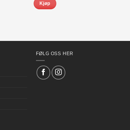
Kjøp
kr 549.00.
kr 449.00.
FØLG OSS HER