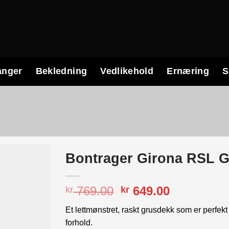
anger
Bekledning
Vedlikehold
Ernæring
S
Bontrager Girona RSL 
Opprinnelig
Nåværend
769.00
649.00
kr
kr
pris
pris
Et lettmønstret, raskt grusdekk som er perfek
var:
er:
forhold.
kr 769.00.
kr 649.00.