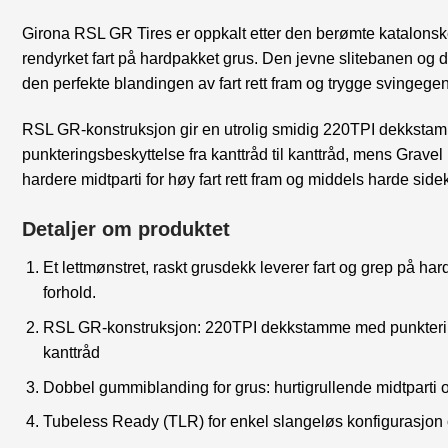
Girona RSL GR Tires er oppkalt etter den berømte katalonsk
rendyrket fart på hardpakket grus. Den jevne slitebanen og
den perfekte blandingen av fart rett fram og trygge svingege
RSL GR-konstruksjon gir en utrolig smidig 220TPI dekkst
punkteringsbeskyttelse fra kanttråd til kanttråd, mens Grav
hardere midtparti for høy fart rett fram og middels harde sidek
Detaljer om produktet
Et lettmønstret, raskt grusdekk leverer fart og grep på h
forhold.
RSL GR-konstruksjon: 220TPI dekkstamme med punkterings
kanttråd
Dobbel gummiblanding for grus: hurtigrullende midtparti 
Tubeless Ready (TLR) for enkel slangeløs konfigurasjon 