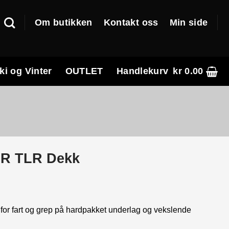
Om butikken
Kontakt oss
Min side
ki og Vinter
OUTLET
Handlekurv
kr
0.00
GR TLR Dekk
e
t for fart og grep på hardpakket underlag og vekslende