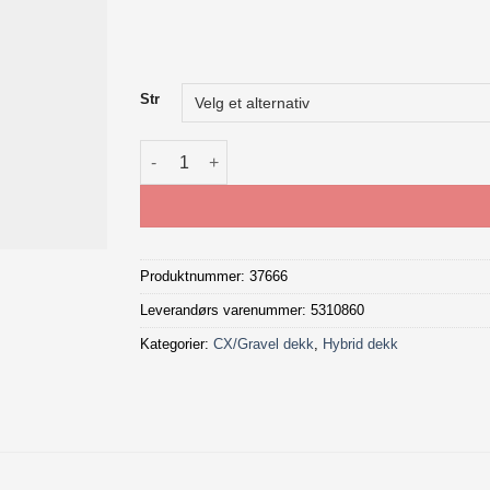
Str
Bontrager Girona RSL GR TLR Dekk antall
Produktnummer:
37666
Leverandørs varenummer: 5310860
Kategorier:
CX/Gravel dekk
,
Hybrid dekk