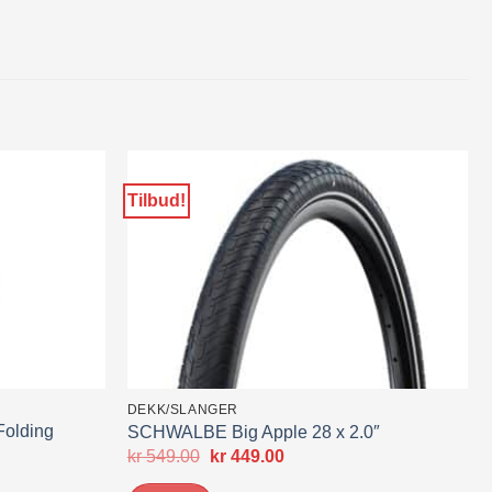
Tilbud!
DEKK/SLANGER
olding
SCHWALBE Big Apple 28 x 2.0″
Opprinnelig
Nåværende
kr
549.00
kr
449.00
pris
pris
de
var:
er: