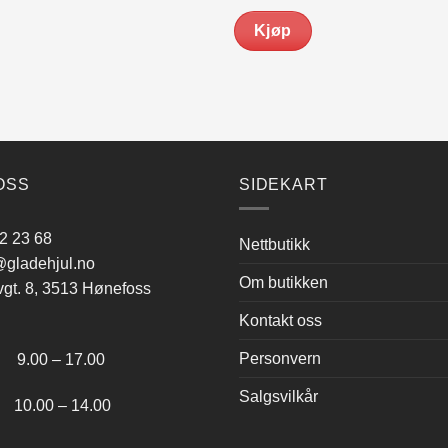
pris
pris
var:
er:
Kjøp
kr 789.00.
kr 649.00.
OSS
SIDEKART
2 23 68
Nettbutikk
gladehjul.no
Om butikken
vgt. 8, 3513 Hønefoss
Kontakt oss
:
Personvern
.00 – 17.00
Salgsvilkår
.00 – 14.00