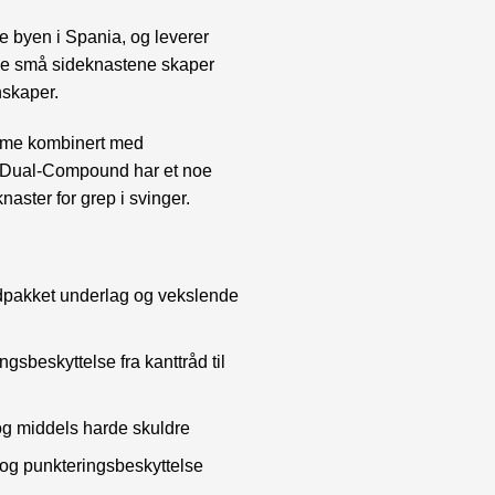
e byen i Spania, og leverer
 de små sideknastene skaper
nskaper.
amme kombinert med
el Dual-Compound har et noe
naster for grep i svinger.
ardpakket underlag og vekslende
beskyttelse fra kanttråd til
og middels harde skuldre
og punkteringsbeskyttelse