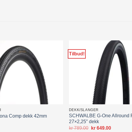
Tilbud!
R
DEKK/SLANGER
SCHWALBE G-One Allround F
irona Comp dekk 42mm
27×2,25″ dekk
Opprinnelig
Nåværen
kr
789.00
kr
649.00