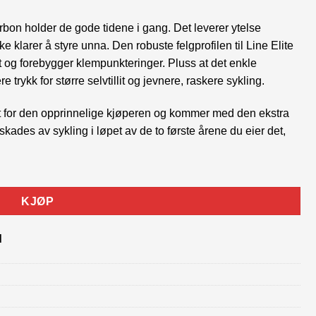
9.00.
arbon holder de gode tidene i gang. Det leverer ytelse
kke klarer å styre unna. Den robuste felgprofilen til Line Elite
t og forebygger klempunkteringer. Pluss at det enkle
e trykk for større selvtillit og jevnere, raskere sykling.
vet for den opprinnelige kjøperen og kommer med den ekstra
skades av sykling i løpet av de to første årene du eier det,
KJØP
d