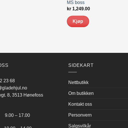
MS boss
kr
1,249.00
Kjøp
OSS
SIDEKART
2 23 68
Nettbutikk
gladehjul.no
Om butikken
vgt. 8, 3513 Hønefoss
Kontakt oss
:
Personvern
.00 – 17.00
Salgsvilkår