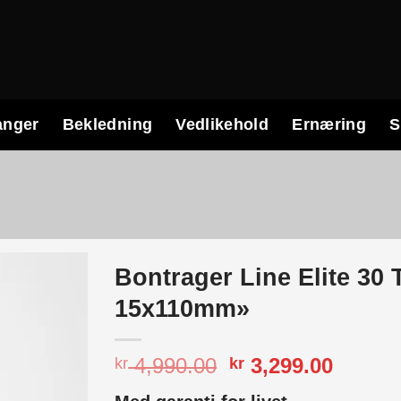
anger
Bekledning
Vedlikehold
Ernæring
S
Bontrager Line Elite 30 
15x110mm»
Opprinnelig
Nåvær
4,990.00
3,299.00
kr
kr
pris
pris