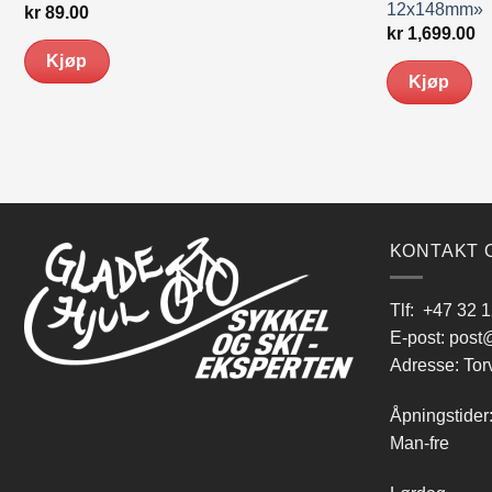
12x148mm»
kr
89.00
kr
1,699.00
Kjøp
Kjøp
KONTAKT 
Tlf:
+47 32 1
E-post:
post@
Adresse: Tor
Åpningstider
Man-fre 9