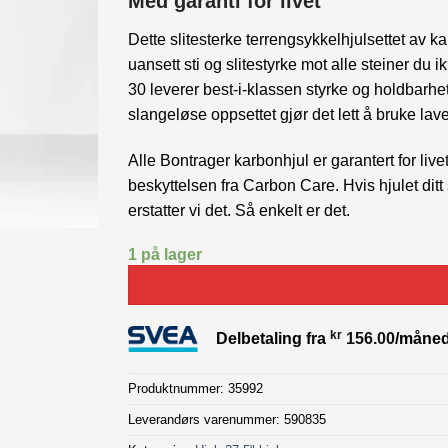
Med garanti for livet
var:
er:
kr 4,990.00.
kr 3,29
Dette slitesterke terrengsykkelhjulsettet av k
uansett sti og slitestyrke mot alle steiner du i
30 leverer best-i-klassen styrke og holdbarhe
slangeløse oppsettet gjør det lett å bruke laver
Alle Bontrager karbonhjul er garantert for li
beskyttelsen fra Carbon Care. Hvis hjulet ditt 
erstatter vi det. Så enkelt er det.
1 på lager
kr
Delbetaling fra
156.00
/måne
Produktnummer:
35992
Leverandørs varenummer: 590835