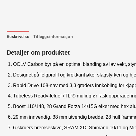
Beskrivelse
Tilleggsinformasjon
Detaljer om produktet
OCLV Carbon byr på en optimal blanding av lav vekt, sty
Designet på felgprofil og krokkant øker slagstyrken og hj
Rapid Drive 108-nav med 3,3 graders innkobling for kjapp,
Tubeless Ready-felger (TLR) muliggjør rask oppgradering 
Boost 110/148, 28 Grand Forza 14/15G eiker med hex al
29 mm innvendig, 38 mm utvendig bredde, 28 hull framm
6-skruers bremseskive, SRAM XD: Shimano 10/11 og Micr