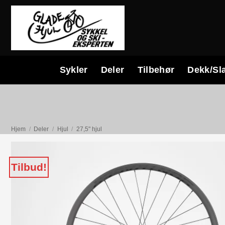
Skip
to
content
Sykler
Deler
Tilbehør
Dekk/Sl
Hjem
/
Deler
/
Hjul
/
27,5" hjul
Tilbud!