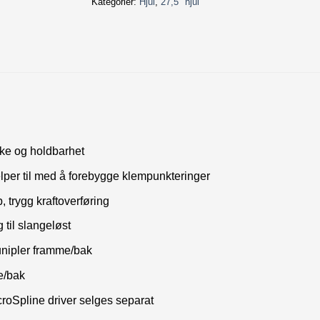
Kategorier:
Hjul
,
27,5" hjul
rke og holdbarhet
elper til med å forebygge klempunkteringer
 trygg kraftoverføring
til slangeløst
unipler framme/bak
e/bak
oSpline driver selges separat