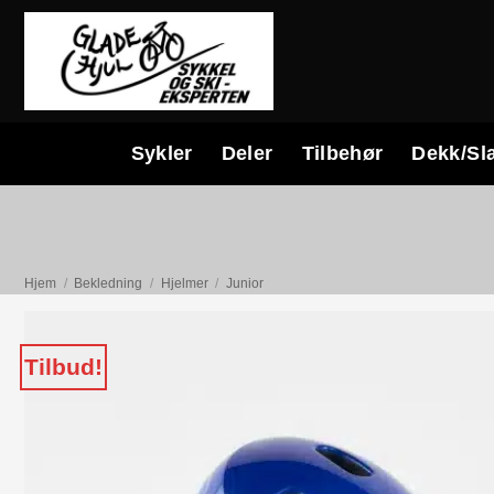
Skip
to
content
Sykler
Deler
Tilbehør
Dekk/Sl
Hjem
/
Bekledning
/
Hjelmer
/
Junior
Tilbud!