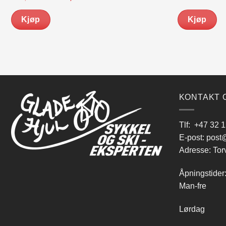
pris
pris
pri
var:
er:
var
Kjøp
Kjøp
kr 1,649.00.
kr 1,349.00.
kr 
KONTAKT 
Tlf:
+47 32 1
E-post:
post@
Adresse: Tor
Åpningstider
Man-fre 9
Lørdag 10