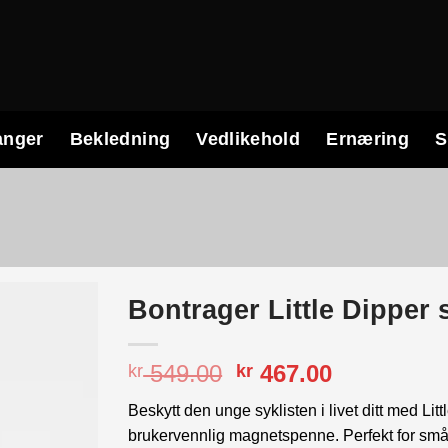
anger
Bekledning
Vedlikehold
Ernæring
S
Bontrager Little Dipper 
Opprinnelig
Nåværend
549.00
467.00
kr
kr
pris
pris
Beskytt den unge syklisten i livet ditt med L
var:
er:
brukervennlig magnetspenne. Perfekt for smårol
kr 549.00.
kr 467.00.