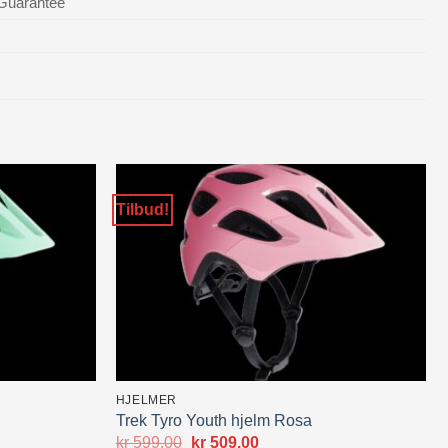
Guarantee
Tilbud!
HJELMER
Trek Tyro Youth hjelm Rosa
de
Opprinnelig
Nåværende
kr
599.00
kr
509.00