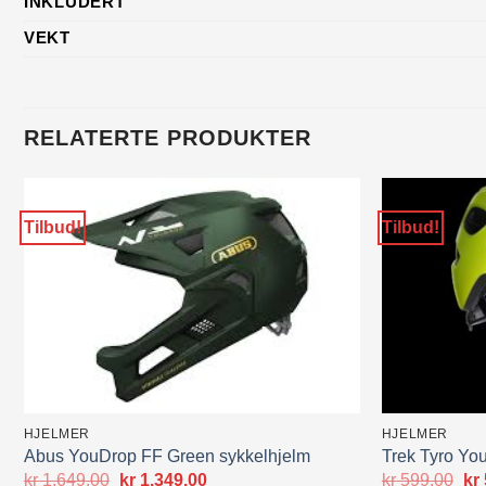
INKLUDERT
VEKT
RELATERTE PRODUKTER
Tilbud!
Tilbud!
HJELMER
HJELMER
Abus YouDrop FF Green sykkelhjelm
Trek Tyro You
Opprinnelig
Nåværende
Op
kr
1,649.00
kr
1,349.00
kr
599.00
kr