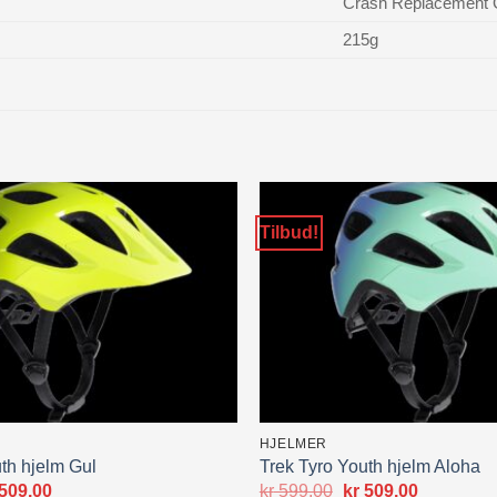
Crash Replacement 
215g
Tilbud!
HJELMER
th hjelm Gul
Trek Tyro Youth hjelm Aloha
prinnelig
Nåværende
Opprinnelig
Nåværen
509.00
kr
599.00
kr
509.00