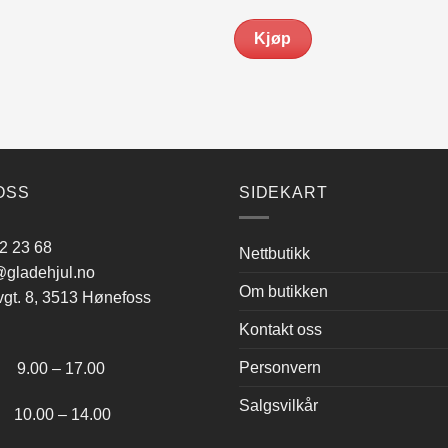
s
pris
pris
pris
:
er:
var:
er:
Kjøp
599.00.
kr 509.00.
kr 599.00.
kr 509.00.
OSS
SIDEKART
2 23 68
Nettbutikk
gladehjul.no
Om butikken
vgt. 8, 3513 Hønefoss
Kontakt oss
:
Personvern
.00 – 17.00
Salgsvilkår
.00 – 14.00