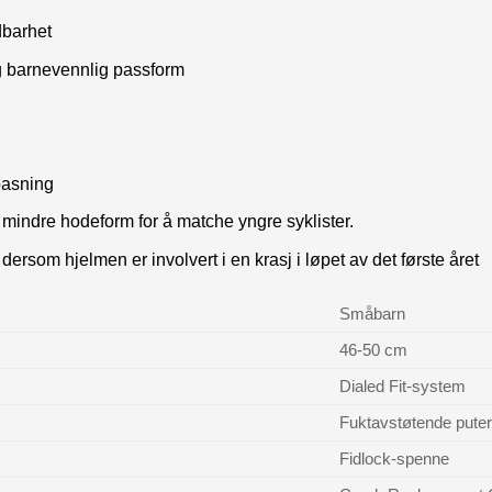
dbarhet
og barnevennlig passform
lpasning
ndre hodeform for å matche yngre syklister.
rsom hjelmen er involvert i en krasj i løpet av det første året
Småbarn
46-50 cm
Dialed Fit-system
Fuktavstøtende pute
Fidlock-spenne