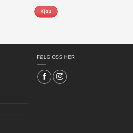
pris
pris
var:
er:
Kjøp
kr 599.00.
kr 509.00.
FØLG OSS HER