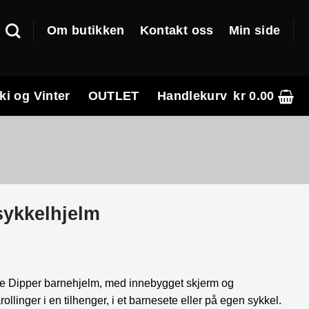
Om butikken
Kontakt oss
Min side
ki og Vinter
OUTLET
Handlekurv
kr
0.00
sykkelhjelm
e
ittle Dipper barnehjelm, med innebygget skjerm og
linger i en tilhenger, i et barnesete eller på egen sykkel.