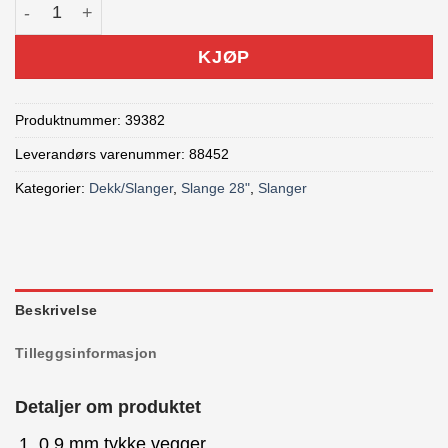
Bontrager slange 28-32x622mm 36mm ventil antall
KJØP
Produktnummer:
39382
Leverandørs varenummer: 88452
Kategorier:
Dekk/Slanger
,
Slange 28"
,
Slanger
Beskrivelse
Tilleggsinformasjon
Detaljer om produktet
0,9 mm tykke vegger