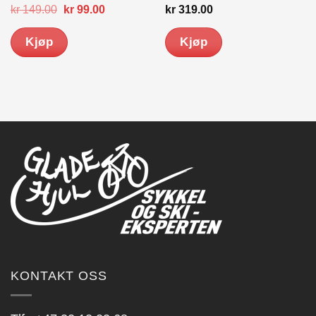
Opprinnelig
Nåværende
kr
149.00
kr
99.00
kr
319.00
pris
pris
var:
er:
Kjøp
Kjøp
kr 149.00.
kr 99.00.
KONTAKT OSS