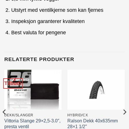
Utstyrt med ventilkjerne som kan fjernes
Inspeksjon garanterer kvaliteten
Best valuta for pengene
RELATERTE PRODUKTER
Tilbud!
DEKK/SLANGER
HYBRID/CX
Vittoria Slange 29×2,5-3.0″,
Ralson Dekk 40x635mm
presta ventil
28×1 1/2″