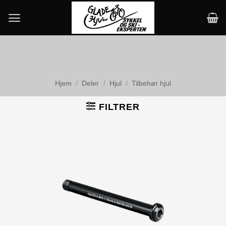
Skip
to
content
Hjem
/
Deler
/
Hjul
/
Tilbehør hjul
FILTRER