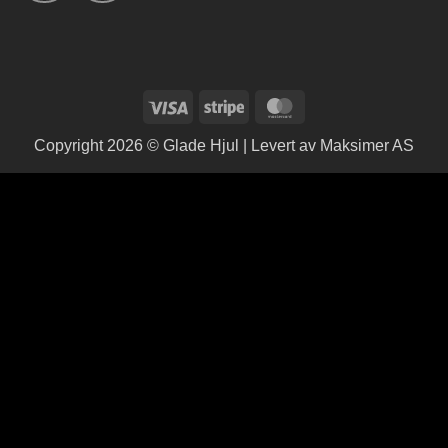
Visa
Stripe
MasterCard
Copyright 2026 © Glade Hjul | Levert av
Maksimer AS