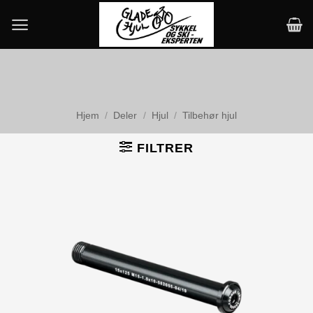
Skip
to
content
Hjem
/
Deler
/
Hjul
/
Tilbehør hjul
FILTRER