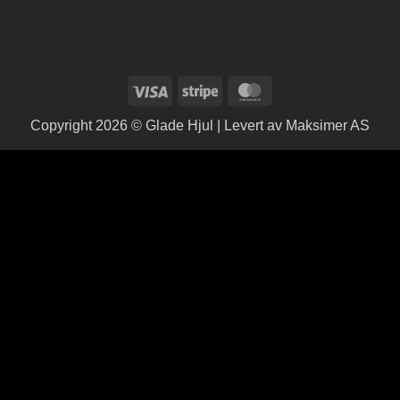
Visa
Stripe
MasterCard
Copyright 2026 © Glade Hjul | Levert av
Maksimer AS