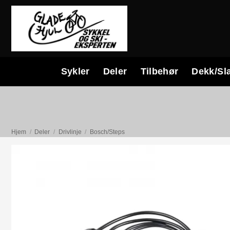
Skip
to
content
Sykler
Deler
Tilbehør
Dekk/Sl
Hjem
/
Deler
/
Drivlinje
/
Bosch/Steps