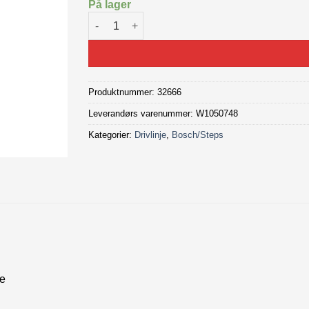
På lager
Bosch G4 Speed Sensor antall
Produktnummer:
32666
Leverandørs varenummer: W1050748
Kategorier:
Drivlinje
,
Bosch/Steps
me