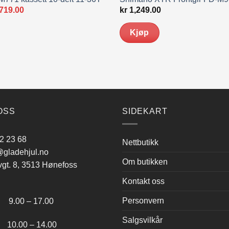
prinnelig
Nåværende
719.00
kr
1,249.00
s
pris
:
er:
Kjøp
899.00.
kr 719.00.
OSS
SIDEKART
2 23 68
Nettbutikk
gladehjul.no
Om butikken
vgt. 8, 3513 Hønefoss
Kontakt oss
:
Personvern
.00 – 17.00
Salgsvilkår
.00 – 14.00