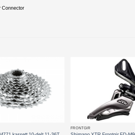
r Connector
FRONTGIR
771 kassett 10-delt 11-36T
Shimano XTR Frontgir FD-M9