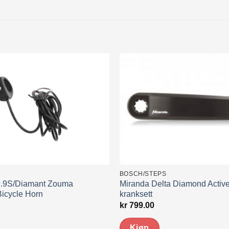
BOSCH/STEPS
 9.9S/Diamant Zouma
Miranda Delta Diamond Active
icycle Horn
kranksett
kr
799.00
Kjøp