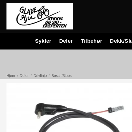
Skip
to
content
Sykler
Deler
Tilbehør
Dekk/Sl
Hjem
/
Deler
/
Drivlinje
/
Bosch/Steps