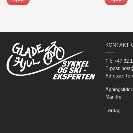
KONTAKT 
Tlf:
+47 32 1
E-post:
post@
Adresse: Tor
Åpningstider
Man-fre 9
Lørdag 10