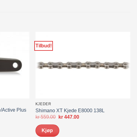
Tilbud!
KJEDER
/Active Plus
Shimano XT Kjede E8000 138L
Opprinnelig
Nåværende
kr
559.00
kr
447.00
pris
pris
var:
er:
Kjøp
kr 559.00.
kr 447.00.