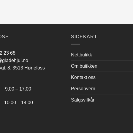
Dette
produktet
har
flere
varianter.
Alternativene
OSS
SIDEKART
kan
velges
2 23 68
Nettbutikk
på
gladehjul.no
produktsiden
Om butikken
vgt. 8, 3513 Hønefoss
Kontakt oss
:
Personvern
.00 – 17.00
Salgsvilkår
.00 – 14.00