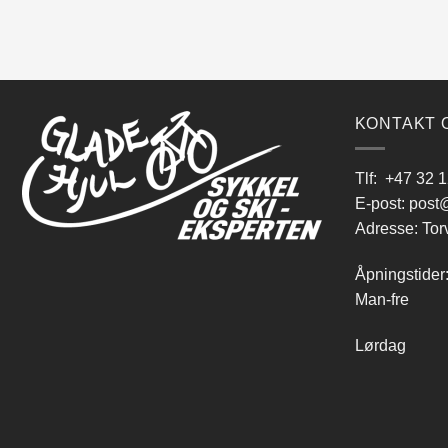
KONTAKT 
Tlf:
+47 32 1
E-post:
post@
Adresse: Tor
Åpningstider
Man-fre 9
Lørdag 10