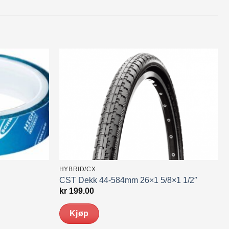
HYBRID/CX
CST Dekk 44-584mm 26×1 5/8×1 1/2″
kr
199.00
Kjøp