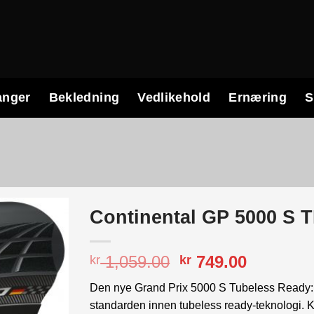
anger
Bekledning
Vedlikehold
Ernæring
S
Continental GP 5000 S 
Opprinnelig
Nåvære
1,059.00
749.00
kr
kr
pris
pris
Den nye Grand Prix 5000 S Tubeless Ready: 
var:
er:
standarden innen tubeless ready-teknologi. K
kr 1,059.00.
kr 749.0