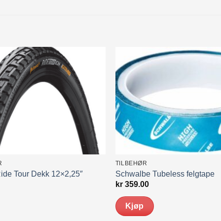
R
TILBEHØR
Ride Tour Dekk 12×2,25″
Schwalbe Tubeless felgtape
kr
359.00
Kjøp