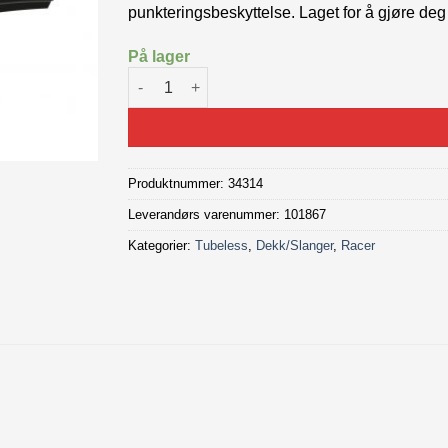
punkteringsbeskyttelse. Laget for å gjøre deg
På lager
Continental GP 5000 S TR 28-622mm Svart ant
Produktnummer:
34314
Leverandørs varenummer: 101867
Kategorier:
Tubeless
,
Dekk/Slanger
,
Racer