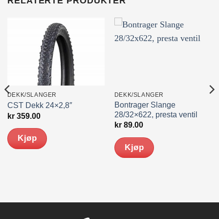
RELATERTE PRODUKTER
DEKK/SLANGER
DEKK/SLANGER
Bontrager Slange
CST Dekk 24×2,8″
28/32×622, presta ventil
kr
359.00
kr
89.00
Kjøp
Kjøp