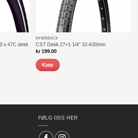
HYBRID/CX
00 x 47C dekk
CST Dekk 27×1 1/4″ 32-630mm
de
kr
199.00
Kjøp
FØLG OSS HER