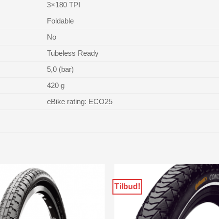
3×180 TPI
Foldable
No
Tubeless Ready
5,0 (bar)
420 g
eBike rating: ECO25
Tilbud!