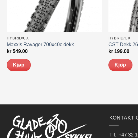
HYBRID/CX
HYBRID/CX
Maxxis Ravager 700x40c dekk
CST Dekk 26
kr
549.00
kr
199.00
Kjøp
Kjøp
KONTAKT 
Tlf:
+47 32 1