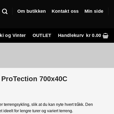
Om butikken
Kontakt oss
Min side
ki og Vinter
OUTLET
Handlekurv
kr
0.00
d ProTection 700x40C
r terrengsykling, slik at du kan nyte hvert tråkk. Den
ideelt for lengre turer og variert terreng.