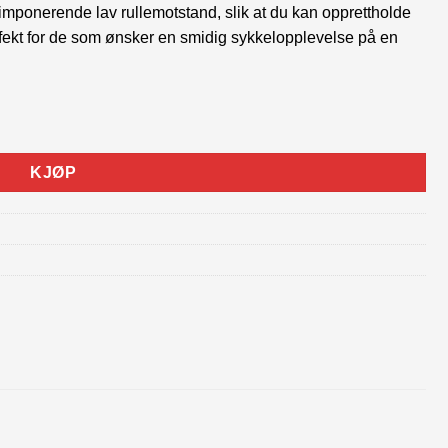
 imponerende lav rullemotstand, slik at du kan opprettholde
rfekt for de som ønsker en smidig sykkelopplevelse på en
ntall
KJØP