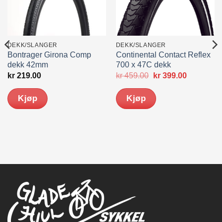
DEKK/SLANGER
DEKK/SLANGER
Bontrager Girona Comp
Continental Contact Reflex
dekk 42mm
700 x 47C dekk
Opprinnelig
Nåværen
kr
219.00
kr
459.00
kr
399.00
pris
pris
var:
er:
Kjøp
Kjøp
kr 459.00.
kr 399.00.