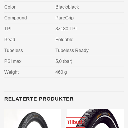
Color
Black/black
Compound
PureGrip
TPI
3×180 TPI
Bead
Foldable
Tubeless
Tubeless Ready
PSI max
5,0 (bar)
Weight
460 g
RELATERTE PRODUKTER
Tilbud!