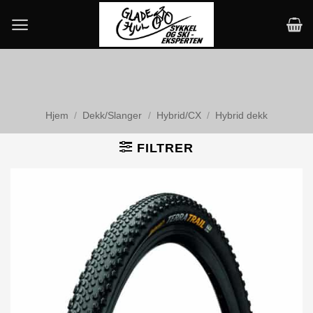
Skip
to
content
Hjem
/
Dekk/Slanger
/
Hybrid/CX
/
Hybrid dekk
FILTRER