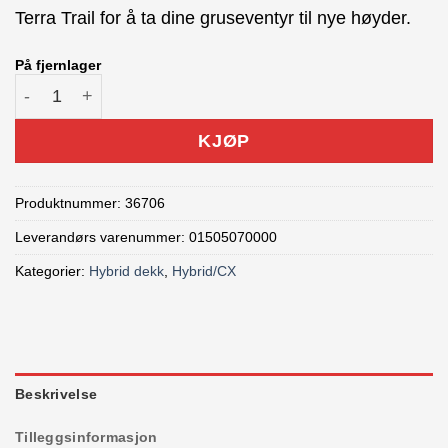
Terra Trail for å ta dine gruseventyr til nye høyder.
På fjernlager
CONTINENTAL Terra Trail ShieldWall 700x40C antall
KJØP
Produktnummer:
36706
Leverandørs varenummer: 01505070000
Kategorier:
Hybrid dekk
,
Hybrid/CX
Beskrivelse
Tilleggsinformasjon