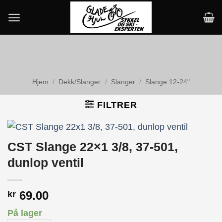
Skip
to
content
Hjem
/
Dekk/Slanger
/
Slanger
/
Slange 12-24"
FILTRER
CST Slange 22×1 3/8, 37-501,
dunlop ventil
69.00
kr
På lager