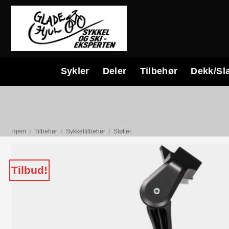
Skip
to
content
Sykler
Deler
Tilbehør
Dekk/Sl
Hjem
/
Tilbehør
/
Sykkeltilbehør
/
Støtter
Tilbud!