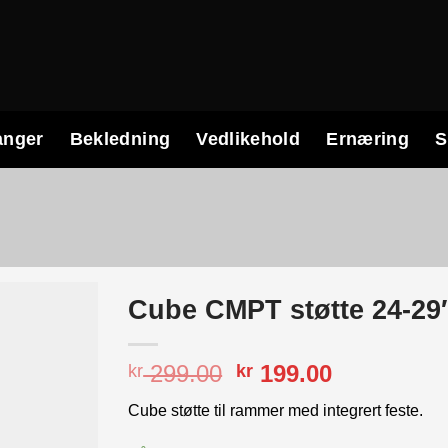
anger
Bekledning
Vedlikehold
Ernæring
S
Cube CMPT støtte 24-29
Opprinnelig
Nåværend
299.00
199.00
kr
kr
pris
pris
Cube støtte til rammer med integrert feste.
var:
er:
kr 299.00.
kr 199.00.