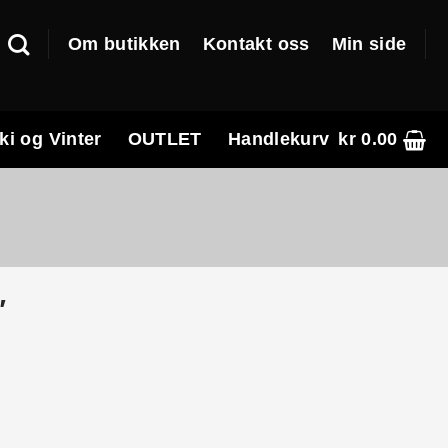
Om butikken
Kontakt oss
Min side
ki og Vinter
OUTLET
Handlekurv
kr
0.00
″
e