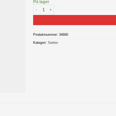
På lager
Cube CMPT støtte 24-29" antall
Produktnummer:
34660
Kategori:
Støtter