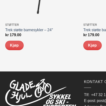
STØTTER
STØTTER
Trek støtte barnesykler – 24″
Trek støtte b
kr
179.00
kr
179.00
Kjøp
Kjøp
KONTAKT 
Tlf:
+47 32 1
E-post:
post@