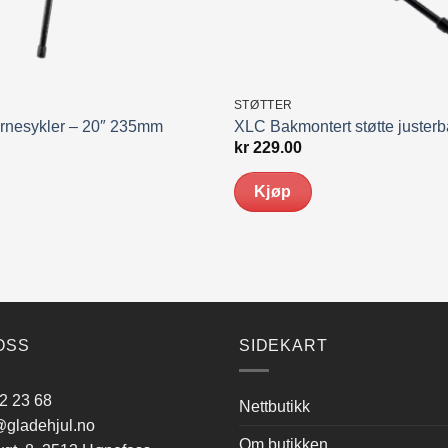
STØTTER
arnesykler – 20″ 235mm
XLC Bakmontert støtte justerb
kr
229.00
Kjøp
OSS
SIDEKART
2 23 68
Nettbutikk
gladehjul.no
Om butikken