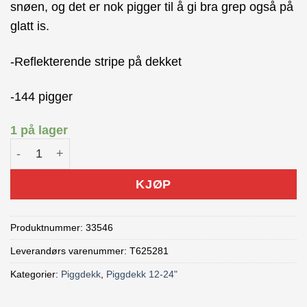
snøen, og det er nok pigger til å gi bra grep også på
glatt is.
-Reflekterende stripe på dekket
-144 pigger
1 på lager
Suomi M&G w144 24 x 1.75 Piggdekk reflex antall
KJØP
Produktnummer:
33546
Leverandørs varenummer: T625281
Kategorier:
Piggdekk
,
Piggdekk 12-24"