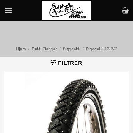
Skip
to
content
Hjem
/
Dekk/Slanger
/
Piggdekk
/
Piggdekk 12-24"
FILTRER