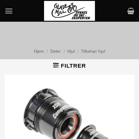
Skip
to
content
Hjem
/
Deler
/
Hjul
/
Tilbehør hjul
FILTRER