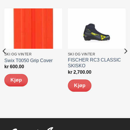
SKI OG VINTER
SKI OG VINTER
FISCHER RC3 CLASSIC
Swix T0050 Grip Cover
SKISKO
kr
600.00
kr
2,700.00
Kjøp
Kjøp
Dette
produktet
har
flere
varianter.
Alternativene