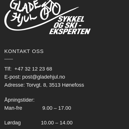
kan
velges
på
produktsiden
KONTAKT OSS
Tlf:
+47 32 12 23 68
E-post:
post@gladehjul.no
Adresse: Torvgt. 8, 3513 Hønefoss
Åpningstider:
Man-fre 9.00 – 17.00
Lørdag 10.00 – 14.00