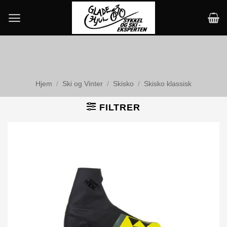
Skip
to
content
Hjem
/
Ski og Vinter
/
Skisko
/
Skisko klassisk
FILTRER