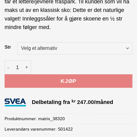
får et lettere/jevnere fraspark. Til kunden som vil ha
maks ut av en klassisk sko: Dette er det naturlige
valget! Innleggssåler for å gjøre skoene en ½ str
mindre følger med.
Str
Fischer SPEEDMAX CLASSIC Skisko antall
KJØP
kr
Delbetaling fra
247.00
/måned
Produktnummer:
matrix_38320
Leverandørs varenummer: S01422