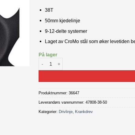
38T
50mm kjedelinje
9-12-delte systemer
Laget av CroMo stål som øker levetiden be
På lager
KMC Bosch Gen4 Krankdrev 38T antall
Produktnummer:
36647
Leverandørs varenummer: 47808-38-50
Kategorier:
Drivlinje
,
Krankdrev