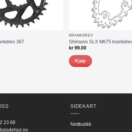
KRANKDREV
ankdrev 36T
Shimano SLX M675 krankdre
kr
99.00
Kjøp
OSS
SIDEKART
2 23 68
Nettbutikk
gladehjul.no