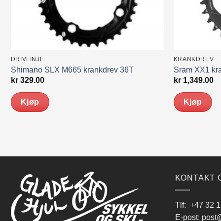
DRIVLINJE
KRANKDREV
Shimano SLX M665 krankdrev 36T
Sram XX1 kr
kr
329.00
kr
1,349.00
Kjøp
Kjøp
KONTAKT 
Tlf:
+47 32 1
E-post:
post@