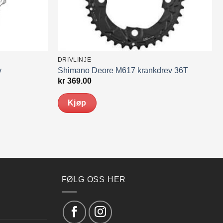
DRIVLINJE
v
Shimano Deore M617 krankdrev 36T
kr
369.00
Kjøp
FØLG OSS HER