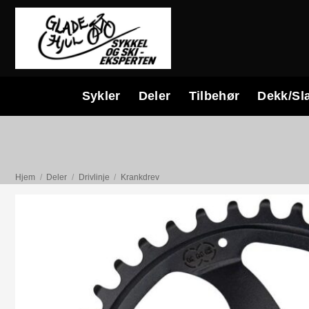
Skip
to
content
Sykler
Deler
Tilbehør
Dekk/Sl
Hjem
/
Deler
/
Drivlinje
/
Krankdrev