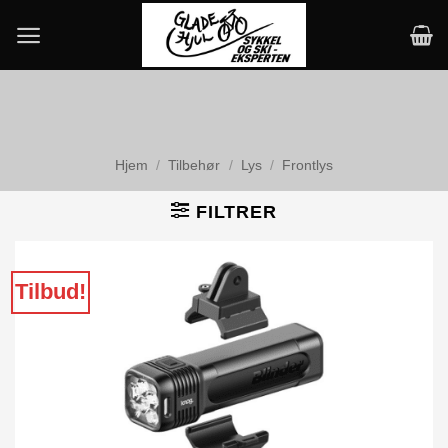
Skip
to
content
Hjem
/
Tilbehør
/
Lys
/
Frontlys
FILTRER
Tilbud!