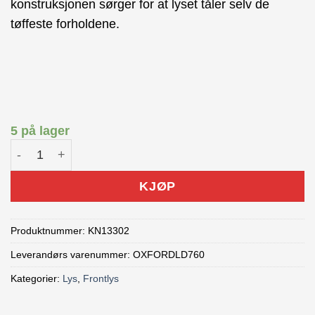
konstruksjonen sørger for at lyset tåler selv de
tøffeste forholdene.
5 på lager
Knog Blinder 1300 frontlykt antall
KJØP
Produktnummer:
KN13302
Leverandørs varenummer: OXFORDLD760
Kategorier:
Lys
,
Frontlys