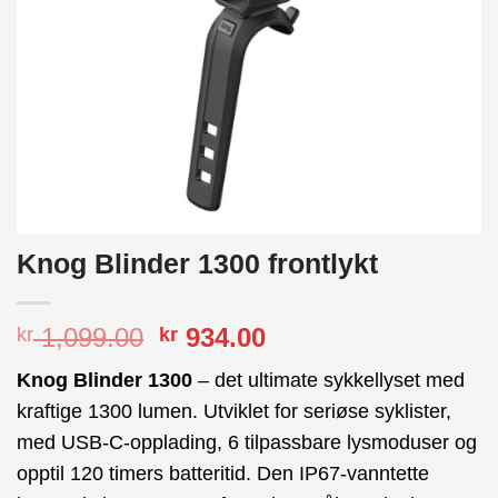
Knog Blinder 1300 frontlykt
Opprinnelig
Nåværende
1,099.00
934.00
kr
kr
pris
pris
Knog Blinder 1300
– det ultimate sykkellyset med
var:
er:
kraftige 1300 lumen. Utviklet for seriøse syklister,
kr 1,099.00.
kr 934.00.
med USB-C-opplading, 6 tilpassbare lysmoduser og
opptil 120 timers batteritid. Den IP67-vanntette