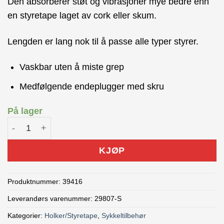
Den absorberer støt og vibrasjoner mye bedre enn
en styretape laget av cork eller skum.
Lengden er lang nok til å passe alle typer styrer.
Vaskbar uten å miste grep
Medfølgende endeplugger med skru
På lager
Lizard Skins Styretape DSP 1.8 Svart antall
KJØP
Produktnummer:
39416
Leverandørs varenummer: 29807-S
Kategorier:
Holker/Styretape
,
Sykkeltilbehør