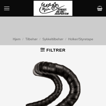
Skip
to
content
Hjem
/
Tilbehør
/
Sykkeltilbehør
/
Holker/Styretape
FILTRER