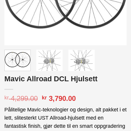
Mavic Allroad DCL Hjulsett
Opprinnelig
Nåværende
4,299.00
3,790.00
kr
kr
pris
pris
Pålitelige Mavic-teknologier og design, alt pakket i et
var:
er:
lett, slitesterkt UST Allroad-hjulsett med en
kr 4,299.00.
kr 3,790.00.
fantastisk finish, gjør dette til en smart oppgradering