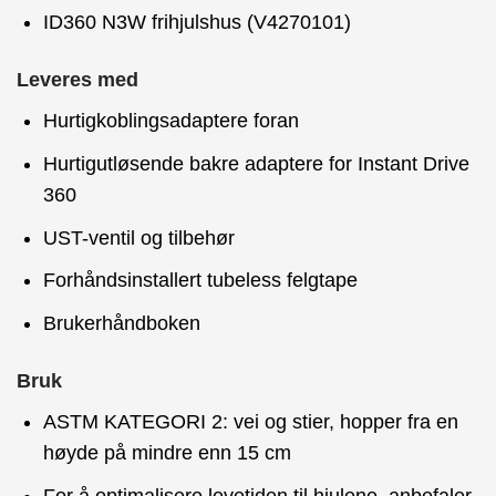
ID360 N3W frihjulshus (V4270101)
Leveres med
Hurtigkoblingsadaptere foran
Hurtigutløsende bakre adaptere for Instant Drive
360
UST-ventil og tilbehør
Forhåndsinstallert tubeless felgtape
Brukerhåndboken
Bruk
ASTM KATEGORI 2: vei og stier, hopper fra en
høyde på mindre enn 15 cm
For å optimalisere levetiden til hjulene, anbefaler