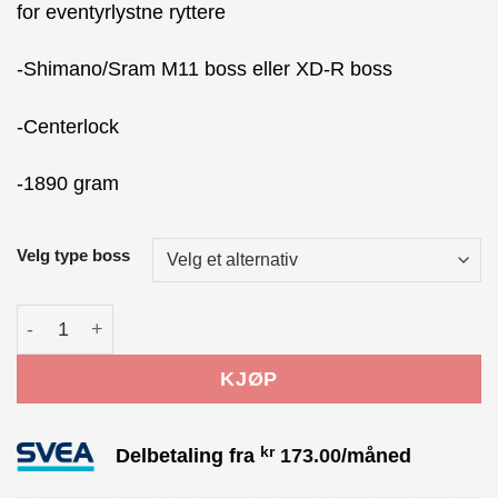
for eventyrlystne ryttere
-Shimano/Sram M11 boss eller XD-R boss
-Centerlock
-1890 gram
Velg type boss
Mavic Allroad DCL Hjulsett antall
KJØP
kr
Delbetaling fra
173.00
/måned