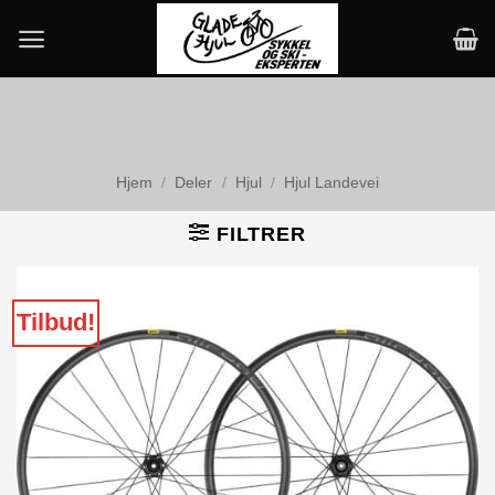
Skip
to
content
Hjem
/
Deler
/
Hjul
/
Hjul Landevei
FILTRER
Tilbud!