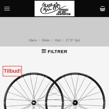
Skip
to
content
Hjem
/
Deler
/
Hjul
/
27,5" hjul
FILTRER
Tilbud!