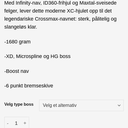
Med Infinity-nav, ID360-frihjul og Maxtal-sveisede
felger, lever dette moderne XC-hjulet opp til det
legendariske Crossmax-navnet: sterk, pålitelig og
slangeløs klar.
-1680 gram
-XD, Microspline og HG boss
-Boost nav
-6 punkt bremseskive
Velg type boss
Mavic Crossmax 27,5" Hjulsett Boost antall