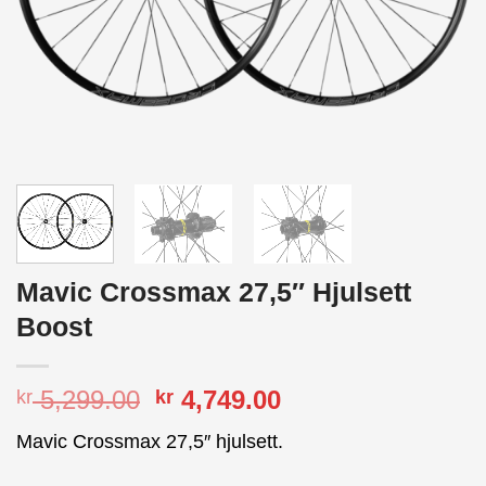
Mavic Crossmax 27,5″ Hjulsett
Boost
Opprinnelig
Nåværende
5,299.00
4,749.00
kr
kr
pris
pris
Mavic Crossmax 27,5″ hjulsett.
var:
er:
kr 5,299.00.
kr 4,749.00.