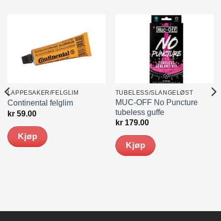
LAPPESAKER/FELGLIM
TUBELESS/SLANGELØST
MUC-OFF No Puncture
Continental felglim
tubeless guffe
kr
59.00
kr
179.00
nde
Kjøp
Kjøp
0.