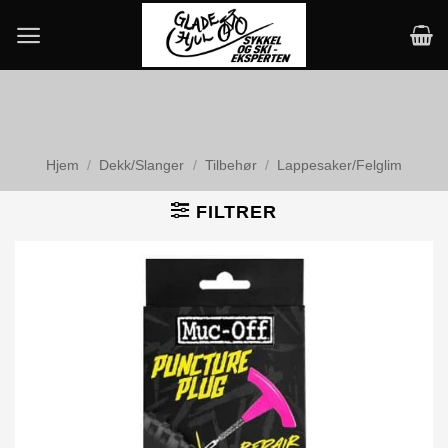
Skip
to
content
Hjem
/
Dekk/Slanger
/
Tilbehør
/
Lappesaker/Felglim
FILTRER