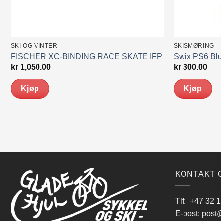
SKI OG VINTER
SKISMØRING
FISCHER XC-BINDING RACE SKATE IFP
Swix PS6 Blu
kr
1,050.00
kr
300.00
Kjøp
Kjøp
KONTAKT 
Tlf:
+47 32 1
E-post:
post@