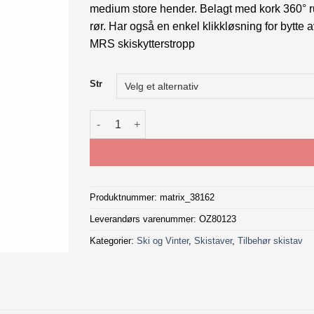
medium store hender. Belagt med kork 360° ru
rør. Har også en enkel klikkløsning for bytt
MRS skiskytterstropp
Str
ONE WAY mrs grip håndtak antall
Produktnummer:
matrix_38162
Leverandørs varenummer: OZ80123
Kategorier:
Ski og Vinter
,
Skistaver
,
Tilbehør skistav