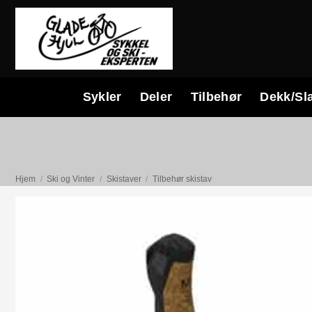
Skip
to
content
Sykler
Deler
Tilbehør
Dekk/Sl
Hjem
/
Ski og Vinter
/
Skistaver
/
Tilbehør skistav