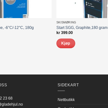
SKISMØRING
e, -6°C/-12°C, 180g
Start SGG, Graphite,180 gram
kr
399.00
Kjøp
OSS
SIDEKART
2 23 68
Nettbutikk
gladehjul.no