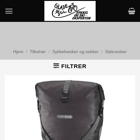
Skip
to
content
Hjem
/
Tilbehør
/
Sykkelvesker og sekker
/
Sidevesker
FILTRER