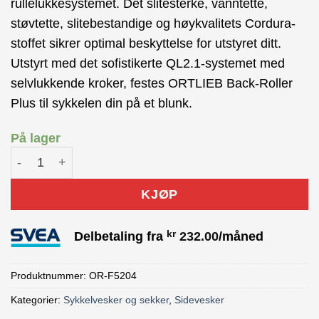
rullelukkesystemet. Det slitesterke, vanntette,
støvtette, slitebestandige og høykvalitets Cordura-
stoffet sikrer optimal beskyttelse for utstyret ditt.
Utstyrt med det sofistikerte QL2.1-systemet med
selvlukkende kroker, festes ORTLIEB Back-Roller
Plus til sykkelen din på et blunk.
På lager
Ortlieb Back-Roller Plus Sykkelveske 2x20L antall
KJØP
kr
Delbetaling fra
232.00
/måned
Produktnummer:
OR-F5204
Kategorier:
Sykkelvesker og sekker
,
Sidevesker