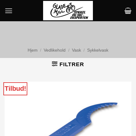
Skip
to
content
Hjem
/
Vedlikehold
/
Vask
/
Sykkelvask
FILTRER
Tilbud!