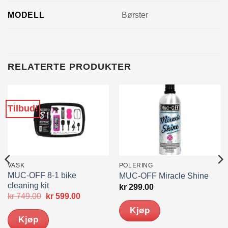
MODELL
Børster
RELATERTE PRODUKTER
Tilbud!
VASK
POLERING
MUC-OFF 8-1 bike
MUC-OFF Miracle Shine
cleaning kit
kr
299.00
Opprinnelig
Nåværende
kr
749.00
kr
599.00
pris
pris
Kjøp
var:
er:
Kjøp
kr 749.00.
kr 599.00.