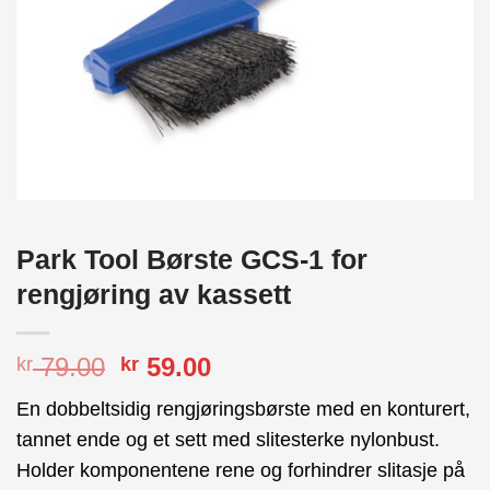
Park Tool Børste GCS-1 for
rengjøring av kassett
Opprinnelig
Nåværende
79.00
59.00
kr
kr
pris
pris
En dobbeltsidig rengjøringsbørste med en konturert,
var:
er:
tannet ende og et sett med slitesterke nylonbust.
kr 79.00.
kr 59.00.
Holder komponentene rene og forhindrer slitasje på