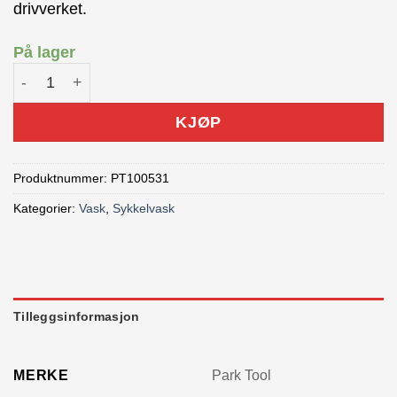
drivverket.
På lager
Park Tool Børste GCS-1 for rengjøring av kassett antall
KJØP
Produktnummer:
PT100531
Kategorier:
Vask
,
Sykkelvask
Tilleggsinformasjon
MERKE
Park Tool