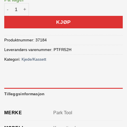
Park Tool kassettavdrager FR-5.2H antall
KJØP
Produktnummer:
37184
Leverandørs varenummer: PTFR52H
Kategori:
Kjede/Kassett
Tilleggsinformasjon
MERKE
Park Tool