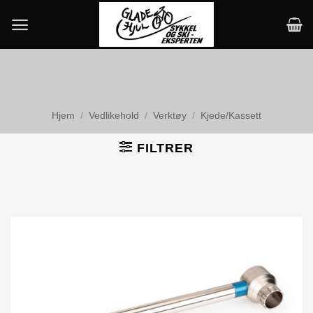
Skip
to
content
Hjem
/
Vedlikehold
/
Verktøy
/
Kjede/Kassett
FILTRER