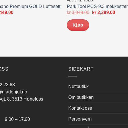
VEDLIKEHOLD
mano Premium GOLD Luftesett
Park Tool PCS-9.3 mekkestati
prinnelig
Nåværende
Opprinnelig
Nåvæ
449.00
kr
3,049.00
kr
2,399.00
s
pris
pris
pris
:
er:
var:
er:
Kjøp
549.00.
kr 449.00.
kr 3,049.00.
kr 2,3
OSS
SIDEKART
2 23 68
Nettbutikk
gladehjul.no
Om butikken
vgt. 8, 3513 Hønefoss
Kontakt oss
:
Personvern
.00 – 17.00