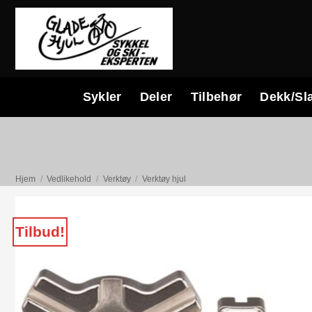
Skip
to
content
Sykler
Deler
Tilbehør
Dekk/Sl
Hjem
/
Vedlikehold
/
Verktøy
/
Verktøy hjul
Tilbud!