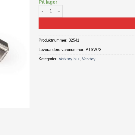
På lager
ParkTool Eikenøkkel trippel SW-7.2 antall
Produktnummer:
32541
Leverandørs varenummer: PTSW72
Kategorier:
Verktøy hjul
,
Verktøy