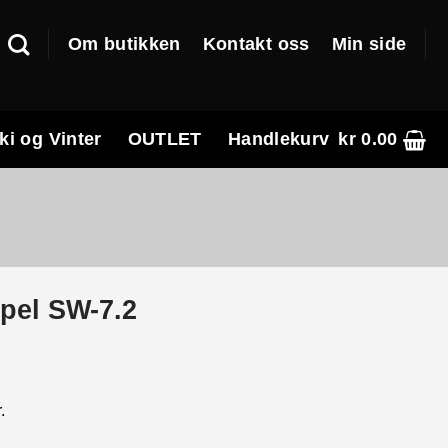
Om butikken
Kontakt oss
Min side
ki og Vinter
OUTLET
Handlekurv
kr
0.00
ppel SW-7.2
e
.