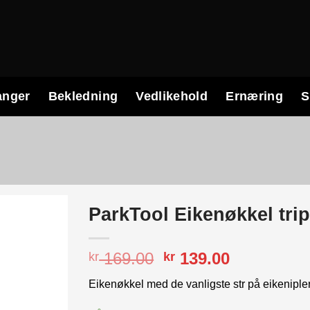
anger
Bekledning
Vedlikehold
Ernæring
S
ParkTool Eikenøkkel tri
Opprinnelig
Nåværend
169.00
139.00
kr
kr
pris
pris
Eikenøkkel med de vanligste str på eikenipler
var:
er:
kr 169.00.
kr 139.00.