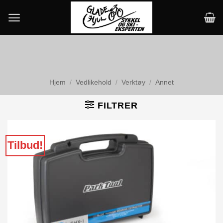
Skip
to
content
Hjem
/
Vedlikehold
/
Verktøy
/
Annet
FILTRER
Tilbud!