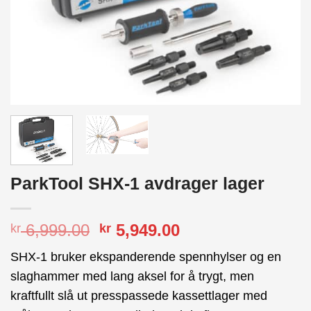
ParkTool SHX-1 avdrager lager
Opprinnelig
Nåværende
6,999.00
5,949.00
kr
kr
pris
pris
SHX-1 bruker ekspanderende spennhylser og en
var:
er:
slaghammer med lang aksel for å trygt, men
kr 6,999.00.
kr 5,949.00.
kraftfullt slå ut presspassede kassettlager med