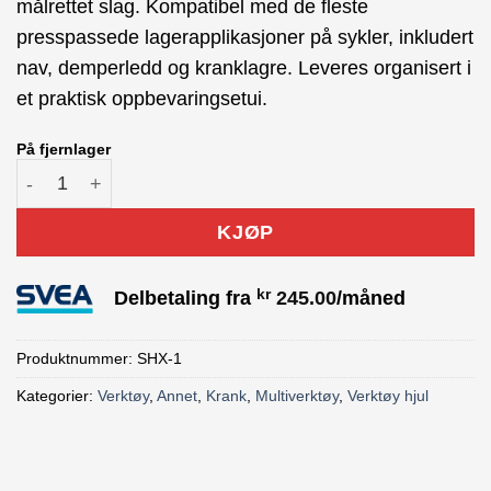
målrettet slag. Kompatibel med de fleste
presspassede lagerapplikasjoner på sykler, inkludert
nav, demperledd og kranklagre. Leveres organisert i
et praktisk oppbevaringsetui.
På fjernlager
ParkTool SHX-1 avdrager lager antall
KJØP
kr
Delbetaling fra
245.00
/måned
Produktnummer:
SHX-1
Kategorier:
Verktøy
,
Annet
,
Krank
,
Multiverktøy
,
Verktøy hjul