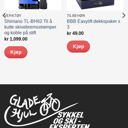
VERKTØY
TILBEHØR
Shimano TL-BH62 Til å
BBB Easylift dekkspaker x
kutte skivebremsstrømper
3
og koble på stift
kr
49.00
kr
1,099.00
Kjøp
Kjøp