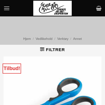
Skip
to
content
Hjem
/
Vedlikehold
/
Verktøy
/
Annet
FILTRER
Tilbud!