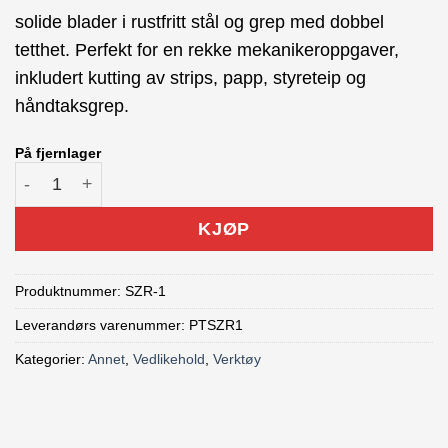
var:
er:
solide blader i rustfritt stål og grep med dobbel
kr 209.00.
kr 169.00.
tetthet. Perfekt for en rekke mekanikeroppgaver,
inkludert kutting av strips, papp, styreteip og
håndtaksgrep.
På fjernlager
Park Tool SZR-1 Saks antall
KJØP
Produktnummer:
SZR-1
Leverandørs varenummer: PTSZR1
Kategorier:
Annet
,
Vedlikehold
,
Verktøy