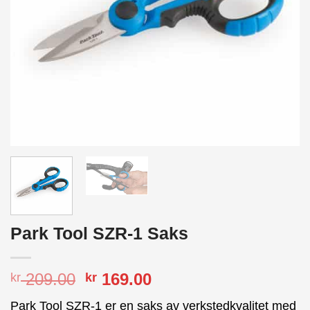
Park Tool SZR-1 Saks
Opprinnelig
Nåværende
209.00
169.00
kr
kr
pris
pris
Park Tool SZR-1 er en saks av verkstedkvalitet med