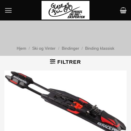
Skip
to
content
Hjem
/
Ski og Vinter
/
Bindinger
/
Binding klassisk
FILTRER