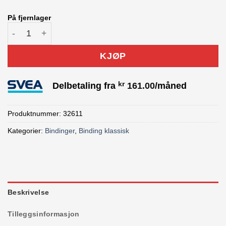
På fjernlager
ROSSIGNOL RACE PRO CLASSIC BINDING antall
KJØP
kr
Delbetaling fra
161.00
/måned
Produktnummer:
32611
Kategorier:
Bindinger
,
Binding klassisk
Beskrivelse
Tilleggsinformasjon