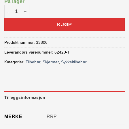
På lager
RRP EnduroGuard skjerm Turkis antall
KJØP
Produktnummer:
33806
Leverandørs varenummer: 62420-T
Kategorier:
Tilbehør
,
Skjermer
,
Sykkeltilbehør
Tilleggsinformasjon
MERKE
RRP