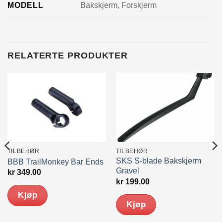
MODELL
Bakskjerm, Forskjerm
RELATERTE PRODUKTER
TILBEHØR
TILBEHØR
SKS S-blade Bakskjerm
BBB TrailMonkey Bar Ends
Gravel
kr
349.00
ende
kr
199.00
Kjøp
Kjøp
00.