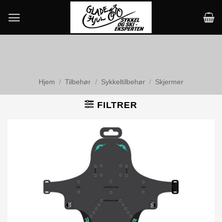
Skip
to
content
Hjem
/
Tilbehør
/
Sykkeltilbehør
/
Skjermer
FILTRER