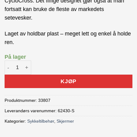
CycloCross. Det fiffige designet gjør også at man
fortsatt kan bruke de fleste av markedets
setevesker.
Laget av holdbar plast – meget lett og enkel å holde
ren.
På lager
RRP RearGuard MTB Bakskjerm antall
KJØP
Produktnummer:
33807
Leverandørs varenummer: 62430-S
Kategorier:
Sykkeltilbehør
,
Skjermer