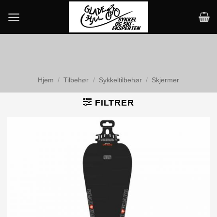
Skip
to
content
Hjem
/
Tilbehør
/
Sykkeltilbehør
/
Skjermer
FILTRER