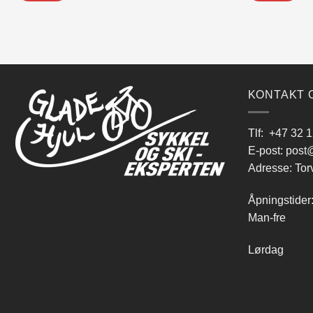
KONTAKT 
Tlf:
+47 32 1
E-post:
post@
Adresse: Tor
Åpningstider
Man-fre 9
Lørdag 10