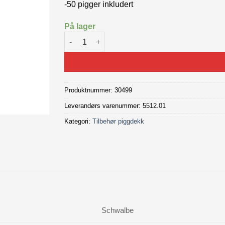
-50 pigger inkludert
På lager
SCHWALBE Steel spikes and tool antall
Produktnummer:
30499
Leverandørs varenummer: 5512.01
Kategori:
Tilbehør piggdekk
Schwalbe