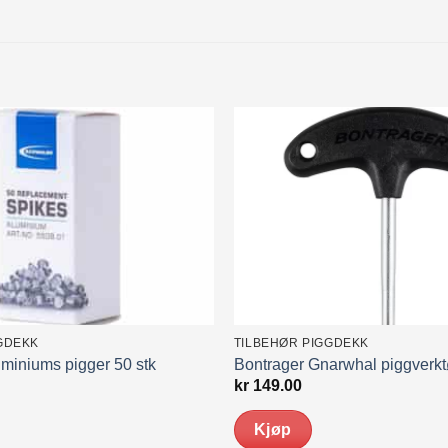
GDEKK
TILBEHØR PIGGDEKK
miniums pigger 50 stk
Bontrager Gnarwhal piggverk
kr
149.00
Kjøp