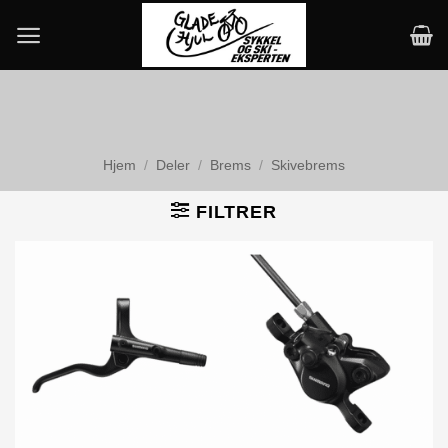
Skip
to
content
Hjem
/
Deler
/
Brems
/
Skivebrems
FILTRER