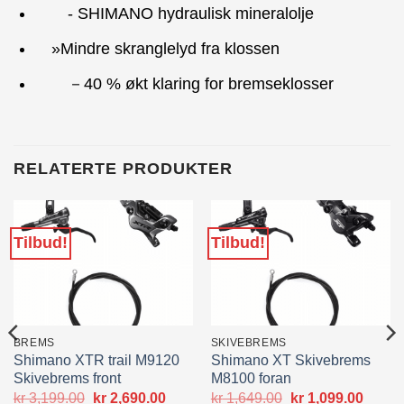
- SHIMANO hydraulisk mineralolje
»Mindre skranglelyd fra klossen
－40 % økt klaring for bremseklosser
RELATERTE PRODUKTER
Tilbud!
Tilbud!
BREMS
SKIVEBREMS
Shimano XTR trail M9120
Shimano XT Skivebrems
Skivebrems front
M8100 foran
Opprinnelig
Nåværende
Opprinnelig
Nåvæ
kr
3,199.00
kr
2,690.00
kr
1,649.00
kr
1,099.00