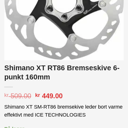
Shimano XT RT86 Bremseskive 6-
punkt 160mm
Opprinnelig
Nåværende
509.00
449.00
kr
kr
pris
pris
Shimano XT SM-RT86 bremsekive leder bort varme
var:
er:
effektivt med ICE TECHNOLOGIES
kr 509.00.
kr 449.00.