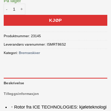
På lager
Shimano XT RT86 Bremseskive 6-punkt 160mm antall
KJØP
Produktnummer:
23145
Leverandørs varenummer: ISMRT86S2
Kategori:
Bremseskiver
Beskrivelse
Tilleggsinformasjon
・Rotor fra ICE TECHNOLOGIES: kjøleteknologi