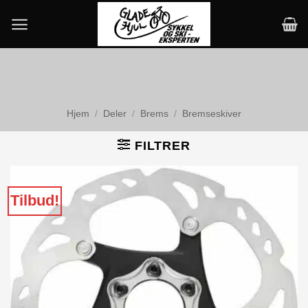
Skip
to
content
Hjem
/
Deler
/
Brems
/
Bremseskiver
FILTRER
Tilbud!