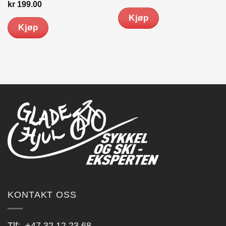
kr
199.00
Kjøp
Kjøp
KONTAKT OSS
Tlf:
+47 32 12 23 68