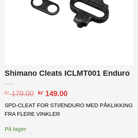
Shimano Cleats ICLMT001 Enduro
Opprinnelig
Nåværende
179.00
149.00
kr
kr
pris
pris
SPD-CLEAT FOR STI/ENDURO MED PÅKLIKKING
var:
er:
FRA FLERE VINKLER
kr 179.00.
kr 149.00.
På lager
Shimano Cleats ICLMT001 Enduro antall