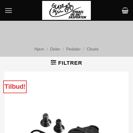
Skip
to
content
Hjem
/
Deler
/
Pedaler
/
Cleats
FILTRER
Tilbud!