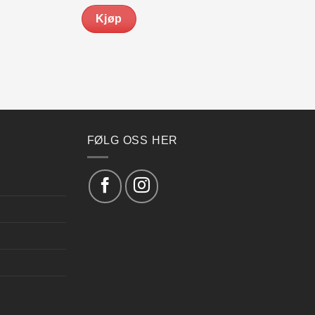
var:
er:
Kjøp
kr 1,939.00.
kr 1,745.00.
FØLG OSS HER