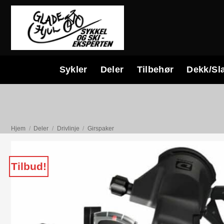
Skip
to
content
Sykler
Deler
Tilbehør
Dekk/Sl
Hjem
/
Deler
/
Drivlinje
/
Girspaker
Tilbud!