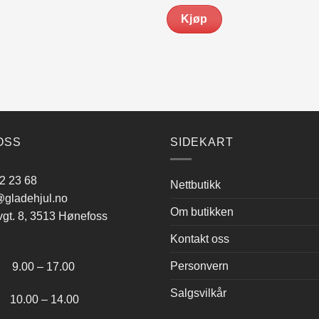
ar:
er:
var:
er:
Kjøp
r 2,199.00.
kr 1,979.00.
kr 249.00.
kr 224.00.
OSS
SIDEKART
2 23 68
Nettbutikk
gladehjul.no
Om butikken
vgt. 8, 3513 Hønefoss
Kontakt oss
:
Personvern
.00 – 17.00
Salgsvilkår
.00 – 14.00