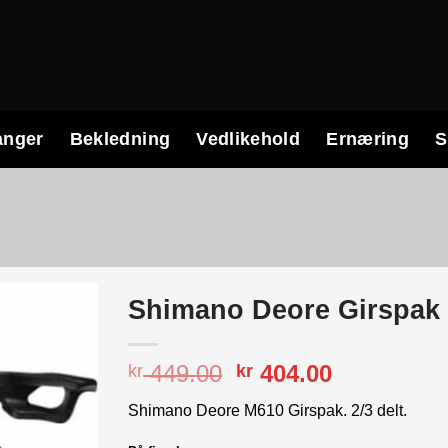
anger
Bekledning
Vedlikehold
Ernæring
S
Shimano Deore Girspak 
Opprinnelig
Nåværend
449.00
404.00
kr
kr
pris
pris
Shimano Deore M610 Girspak. 2/3 delt.
var:
er:
kr 449.00.
kr 404.00.