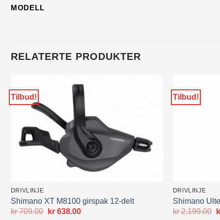
MODELL
RELATERTE PRODUKTER
Tilbud!
Tilbud!
DRIVLINJE
DRIVLINJE
Shimano XT M8100 girspak 12-delt
Shimano Ult
Opprinnelig
Nåværende
O
kr
709.00
kr
638.00
kr
2,199.00
k
pris
pris
p