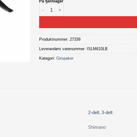
På fjernlager
Shimano Deore Girspak M610 venstre antall
Produktnummer:
27339
Leverandørs varenummer: ISLM610LB
Kategori:
Girspaker
2-delt
,
3-delt
Shimano