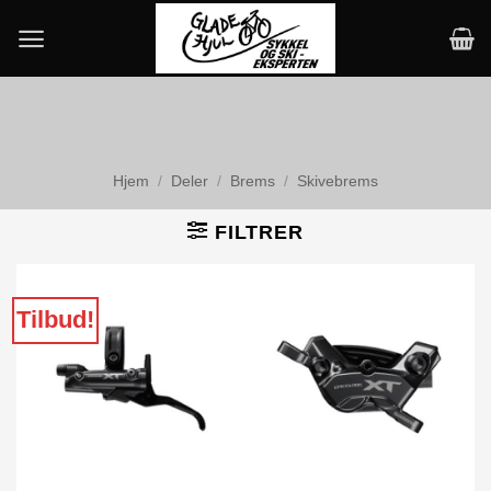
Skip
to
content
Hjem
/
Deler
/
Brems
/
Skivebrems
FILTRER
Tilbud!