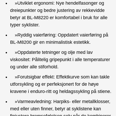
»Utviklet ergonomi: Nye hendelfasonger og
dreiepunkter og bedre justering av rekkevidde
betyr at BL-M8220 er komfortabel i bruk for alle
typer syklister.
»Ryddig vaierføring: Oppdatert vaierføring på
BL-M8200 gir en minimalistisk estetikk.
»Oppdaterte tetninger og olje med lav
viskositet: Pålitelig gripepunkt i alle temperaturer
og under alle stiforhold.
»Forutsigbar effekt: Effektkurve som kan takle
utforsykling og er perfeksjonert for de høye
kravene i enduro-ritt og heldagssykling på stiene.
»Varmeavledning: Harpiks- eller metallklosser,
med eller uten finner, betyr at syklistene kan
finjustere bremsefølelsen selv når de kombinerer