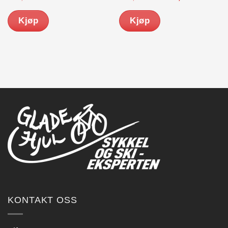
pris
pris
pris
pris
var:
er:
var:
er:
Kjøp
Kjøp
kr 1,399.00.
kr 990.00.
kr 3,249.00.
kr 2,5
KONTAKT OSS