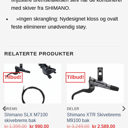
med skiver fra SHIMANO.
»Ingen skrangling: Nydesignet kloss og ovalt
feste eliminerer unødvendig støy.
RELATERTE PRODUKTER
Tilbud!
Tilbud!
BREMS
DELER
Shimano SLX M7100
Shimano XTR Skivebrems
skivebrems bak
M9100 bak
Opprinnelig
Nåværende
Opprinnelig
Nåvæ
kr
1,399.00
kr
990.00
kr
3,249.00
kr
2,589.00